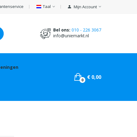
antenservice
Taal
Mijn Account
Bel ons:
010 - 226 3067
info@uniemarkt.nl
ieningen
€ 0,00
0