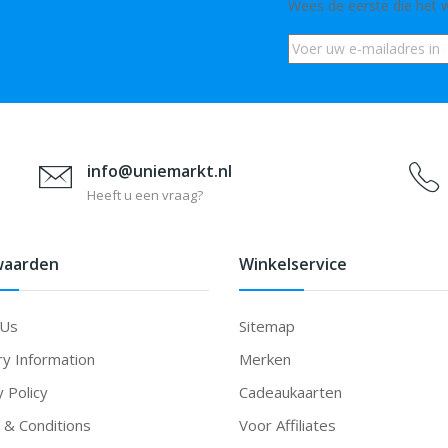
Wees de eerste die het 
info@uniemarkt.nl
Heeft u een vraag?
waarden
Winkelservice
 Us
Sitemap
ry Information
Merken
y Policy
Cadeaukaarten
& Conditions
Voor Affiliates