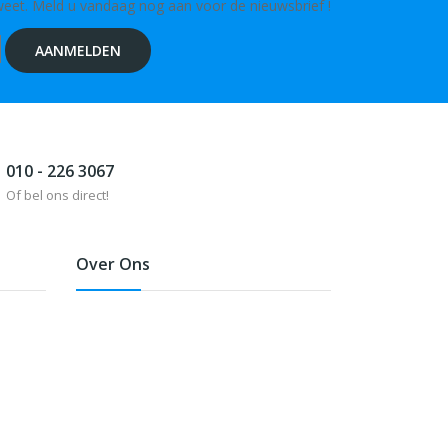
weet. Meld u vandaag nog aan voor de nieuwsbrief !
AANMELDEN
010 - 226 3067
Of bel ons direct!
Over Ons